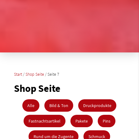
Start
/
Shop Seite
/ Seite 7
Shop Seite
Alle
Bild & Ton
Druckprodukte
Fastnachtsartikel
Pakete
Pins
Rund um die Zugente
Schmuck