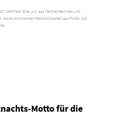
27 steht fest. Eine Jury aus Fastnachterinnen und
, sowie prominenten Persönlichkeiten aus Politik und
ie...
tnachts-Motto für die