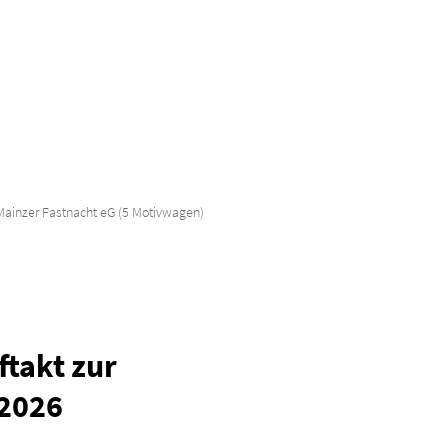
Mainzer Fastnacht eG (5 Motivwagen)
takt zur
2026