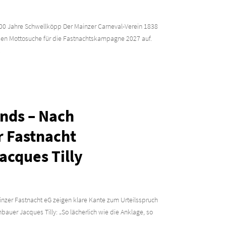
100 Jahre Schwellköpp Der Mainzer Carneval-Verein 1838
roßen Mottosuche für die Fastnachtskampagne 2027 auf.
.
ands – Nach
r Fastnacht
Jacques Tilly
inzer Fastnacht eG zeigen klare Kante zum Urteilsspruch
uer Jacques Tilly: „So lächerlich wie die Anklage, so