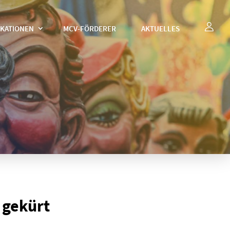
IKATIONEN
MCV-FÖRDERER
AKTUELLES
 gekürt