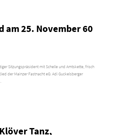
rd am 25. November 60
rtiger Sitzungspräsident mit Schelle und Amtskette, frisch
ied der Mainzer Fastnacht eG: Adi Guckelsberger
.
 Klöver Tanz,