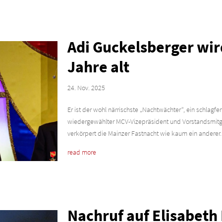
Adi Guckelsberger wi
Jahre alt
24. Nov. 2025
Er ist der wohl närrischste „Nachtwächter“, ein schlagfe
wiedergewählter MCV-Vizepräsident und Vorstandsmitgl
verkörpert die Mainzer Fastnacht wie kaum ein anderer..
read more
Nachruf auf Elisabeth