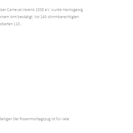
zer Carneval-Vereins 1838 e.V. wurde Hannsgeorg
einem Amt bestätigt. Vor 140 stimmberechtigten
tierten 110...
eiligen Der Rosenmontagszug ist für viele