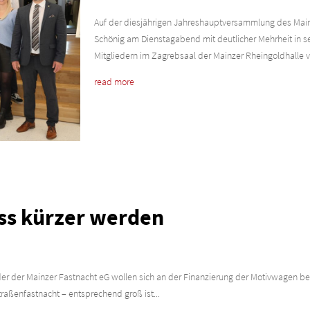
Auf der diesjährigen Jahreshauptversammlung des Main
Schönig am Dienstagabend mit deutlicher Mehrheit in s
Mitgliedern im Zagrebsaal der Mainzer Rheingoldhalle vo
read more
s kürzer werden
der der Mainzer Fastnacht eG wollen sich an der Finanzierung der Motivwagen bet
aßenfastnacht – entsprechend groß ist...