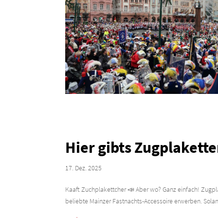
Hier gibts Zugplakett
17. Dez. 2025
Kaaft Zuchplakettcher 📣 Aber wo? Ganz einfach! Zugpl
beliebte Mainzer Fastnachts-Accessoire erwerben. Solange