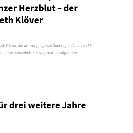
zer Herzblut – der
eth Klöver
beth Klöver, die am vergangenen Sonntag im Alter von 85
au, die über Jahrzehnte hinweg zu den prägenden
r drei weitere Jahre