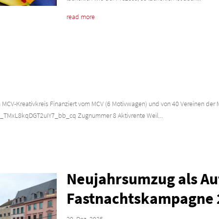
read more
V-Kreativkreis Finanziert vom MCV (6 Motivwagen) und von 40 Vereinen der 
9_TMxL8kqDGT2uIY7_bb_cq Zugnummer 8 Aktivrente Weil...
Neujahrsumzug als Auf
Fastnachtskampagne 
29. Dez. 2025