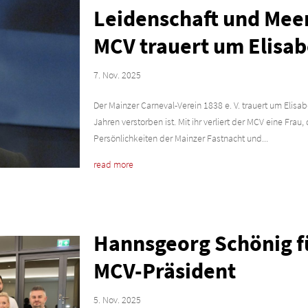
Leidenschaft und Meen
MCV trauert um Elisab
7. Nov. 2025
Der Mainzer Carneval-Verein 1838 e. V. trauert um Elisa
Jahren verstorben ist. Mit ihr verliert der MCV eine Fr
Persönlichkeiten der Mainzer Fastnacht und...
read more
Hannsgeorg Schönig fü
MCV-Präsident
5. Nov. 2025