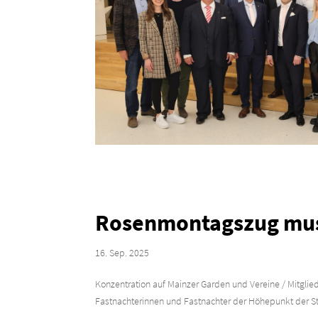
Rosenmontagszug mus
16. Sep. 2025
Konzentration auf Mainzer Garden und Vereine / Mitglie
Fastnachterinnen und Fastnachter der Höhepunkt der Str