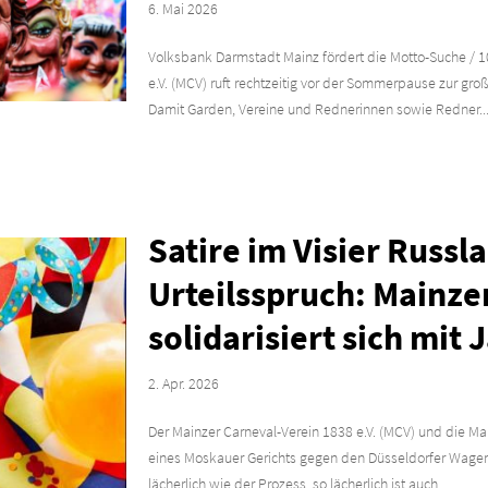
6. Mai 2026
Volksbank Darmstadt Mainz fördert die Motto-Suche / 
e.V. (MCV) ruft rechtzeitig vor der Sommerpause zur g
Damit Garden, Vereine und Rednerinnen sowie Redner..
Satire im Visier Russl
Urteilsspruch: Mainze
solidarisiert sich mit 
2. Apr. 2026
Der Mainzer Carneval-Verein 1838 e.V. (MCV) und die Ma
eines Moskauer Gerichts gegen den Düsseldorfer Wagenba
lächerlich wie der Prozess, so lächerlich ist auch...