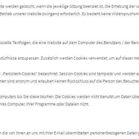
ite werden gelöscht, wenn die jeweilige Sitzung beendet ist. Die Erhebung der 
n Betrieb unserer Website zwingend erforderlich. Es besteht keine Widerspruchsm
sselte Textfolgen, die eine Website auf dem Computer des Benutzers / der Benu
 Bedürfnisse anzupassen. Zusätzlich werden Cookies verwendet, um auf dieser In
 „Persistent-Cookies“ bezeichnet. Session-Cookies sind temporär und werden aut
ionen sind anonym und erlauben keinen Rückschluss auf die Person des Besucher
 Computers bis Sie diese löschen. Die Cookies werden nicht benutzt um Daten übe
hres Computer, Ihrer Programme oder Dateien nicht.
 die von Ihnen an uns mit Ihrer E-Mail übermittelten personenbezogenen Daten 