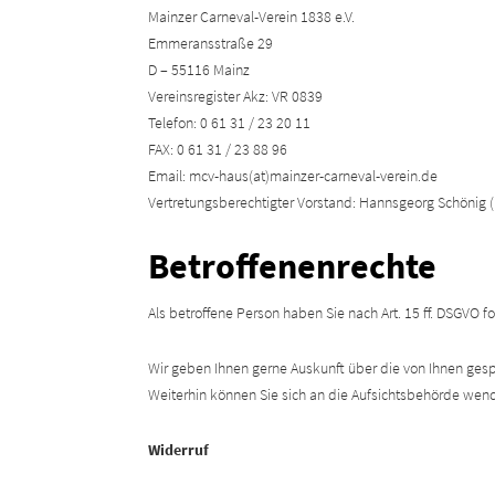
Mainzer Carneval-Verein 1838 e.V.
Emmeransstraße 29
D – 55116 Mainz
Vereinsregister Akz: VR 0839
Telefon: 0 61 31 / 23 20 11
FAX: 0 61 31 / 23 88 96
Email: mcv-haus(at)mainzer-carneval-verein.de
Vertretungsberechtigter Vorstand: Hannsgeorg Schönig (
Betroffenenrechte
Als betroffene Person haben Sie nach Art. 15 ff. DSGVO 
Wir geben Ihnen gerne Auskunft über die von Ihnen gesp
Weiterhin können Sie sich an die Aufsichtsbehörde wen
Widerruf