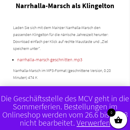
Narrhalla-Marsch als Klingelton
Laden Sie sich mit dem Mainzer Narrhalla-Marsch den
passenden Klingelton für die närrische Jahreszeit herunter:
Download einfach per Klick auf rechte Maustaste und „Ziel
speichern unter“.
narrhalla-marsch geschnitten.mp3
Narrhalla-Marsch im MP3-Format (geschnittene Version, 0:20
Minuten)
474 K
narrhalla-marsch ungeschnitte
n.mp3
Die Geschäftsstelle des MCV geht in die
Narrhalla-Marsch im MP3-Format (ungeschnittene Version, 2:32
Sommerferien. Bestellungen im
Minuten)
3.5 M
Onlineshop werden vom 26.6 bis 10.08
0
nicht bearbeitet.
Verwerfen
narrhalla-marsch.mid