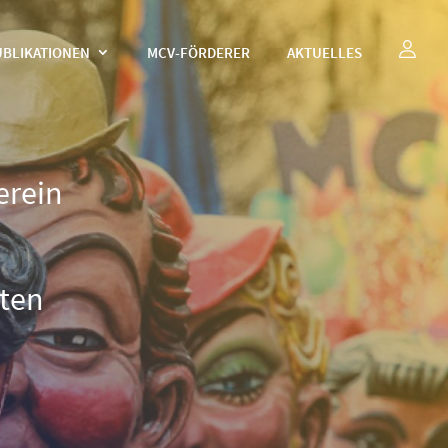
UBLIKATIONEN
MCV-FÖRDERER
AKTUELLES
erein
äten