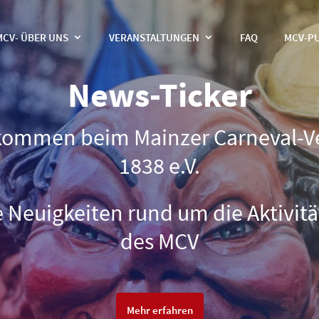
MCV- ÜBER UNS
VERANSTALTUNGEN
FAQ
MCV-P
News-Ticker
kommen beim Mainzer Carneval-V
1838 e.V.
e Neuigkeiten rund um die Aktivit
des MCV
Mehr erfahren