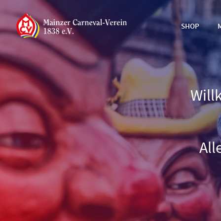
SHOP
Will
All