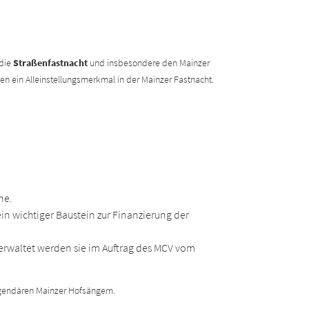
 die
Straßenfastnacht
und insbesondere den Mainzer
n ein Alleinstellungsmerkmal in der Mainzer Fastnacht.
ne.
 ein wichtiger Baustein zur Finanzierung der
erwaltet werden sie im Auftrag des MCV vom
legendären Mainzer Hofsängern.