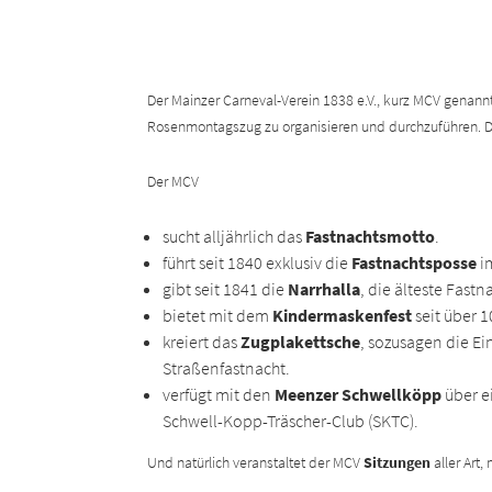
Der Mainzer Carneval-Verein 1838 e.V., kurz MCV genannt
Rosenmontagszug zu organisieren und durchzuführen. Di
Der MCV
sucht alljährlich das
Fastnachtsmotto
.
führt seit 1840 exklusiv die
Fastnachtsposse
im
gibt seit 1841 die
Narrhalla
, die älteste Fast
bietet mit dem
Kindermaskenfest
seit über 
kreiert das
Zugplakettsche
, sozusagen die Ei
Straßenfastnacht.
verfügt mit den
Meenzer Schwellköpp
über e
Schwell-Kopp-Träscher-Club (SKTC).
Und natürlich veranstaltet der MCV
Sitzungen
aller Art