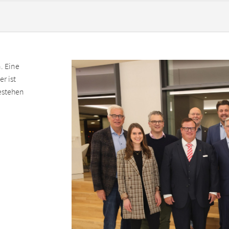
. Eine
r ist
estehen