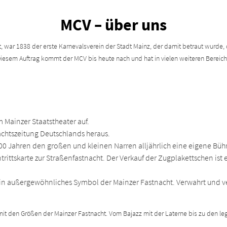
MCV – über uns
, war 1838 der erste Karnevalsverein der Stadt Mainz, der damit betraut wurde,
esem Auftrag kommt der MCV bis heute nach und hat in vielen weiteren Bereiche
 Mainzer Staatstheater auf.
nachtszeitung Deutschlands heraus.
100 Jahren den großen und kleinen Narren alljährlich eine eigene Büh
ntrittskarte zur Straßenfastnacht. Der Verkauf der Zugplakettschen ist
in außergewöhnliches Symbol der Mainzer Fastnacht. Verwahrt und v
, mit den Größen der Mainzer Fastnacht. Vom Bajazz mit der Laterne bis zu den 