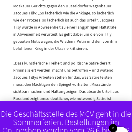
Moskauer Gerichts gegen den Düsseldorfer Wagenbauer
Jacques Tilly: „So lächerlich wie die Anklage, so lächerlich
wie der Prozess, so lächerlich ist auch das Urteil“. Jacques
Tilly wurde in Abwesenheit zu einer langjährigen Haftstrafe
in Abwesenheit verurteilt. Es geht dabei um die von Tilly
gebauten Motivwagen, die Wladimir Putin und den von ihm
befohlenen Krieg in der Ukraine kritisieren.
„Dass künstlerische Freiheit und politische Satire derart
kriminalisiert werden, macht uns betroffen – und wütend.
Jacques Tillys Arbeiten stehen für das, was Satire leisten
muss: den Mächtigen den Spiegel vorhalten, Missstände
sichtbar machen und Haltung zeigen. Das absurde Urteil aus
Russland zeigt umso deutlicher, wie notwendig Satire ist.
Der Mainzer Carneval Verein 1838 e.V., der die politische
Die Geschäftsstelle des MCV geht in die
Satire in Mainz seit jeher organisiert, lebt und verteidigt,
Sommerferien. Bestellungen im
steht fest an Tillys Seite. Unsere Tradition wurzelt im freien
Wort, im offenen Widerspruch und im klaren Bekenntnis zur
Onlineshop werden vom 26.6 bis 10.08
0