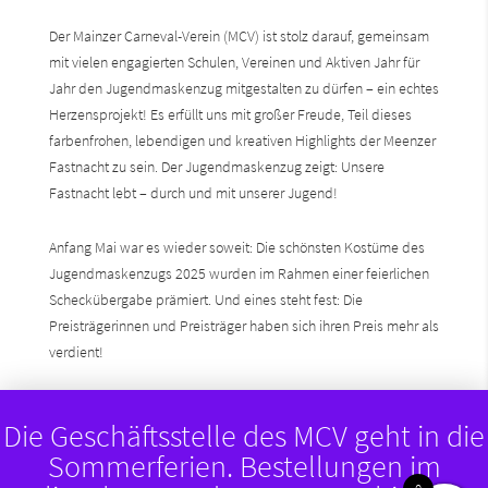
Der Mainzer Carneval-Verein (MCV) ist stolz darauf, gemeinsam
mit vielen engagierten Schulen, Vereinen und Aktiven Jahr für
Jahr den Jugendmaskenzug mitgestalten zu dürfen – ein echtes
Herzensprojekt! Es erfüllt uns mit großer Freude, Teil dieses
farbenfrohen, lebendigen und kreativen Highlights der Meenzer
Fastnacht zu sein. Der Jugendmaskenzug zeigt: Unsere
Fastnacht lebt – durch und mit unserer Jugend!
Anfang Mai war es wieder soweit: Die schönsten Kostüme des
Jugendmaskenzugs 2025 wurden im Rahmen einer feierlichen
Scheckübergabe prämiert. Und eines steht fest: Die
Preisträgerinnen und Preisträger haben sich ihren Preis mehr als
verdient!
So durfte sich die Eisgrubschule Mainz über einen
Die Geschäftsstelle des MCV geht in die
Spendenscheck in Höhe von 333 Euro freuen. Unter dem Motto
Sommerferien. Bestellungen im
„Eisgrubschule, Nabel der Welt“ begeisterten die jungen
Närrinnen und Narrhallesen mit fantasievollen und