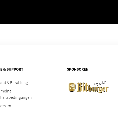
FE & SUPPORT
SPONSOREN
and & Bezahlung
emeine
chäftsbedingungen
ressum