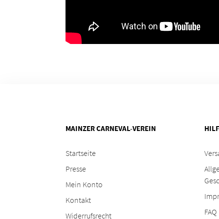
MAINZER CARNEVAL-VEREIN
HIL
Startseite
Vers
Presse
Allg
Ges
Mein Konto
Imp
Kontakt
FAQ
Widerrufsrecht