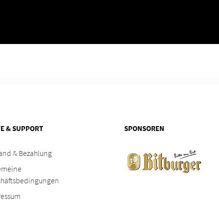
FE & SUPPORT
SPONSOREN
and & Bezahlung
emeine
chäftsbedingungen
ressum