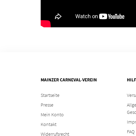
MAINZER CARNEVAL-VEREIN
HIL
Startseite
Vers
Presse
Allg
Ges
Mein Konto
Imp
Kontakt
FAQ
Widerrufsrecht