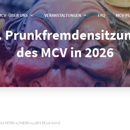
MCV- ÜBER UNS
VERANSTALTUNGEN
FAQ
MCV-P
. Prunkfremdensitzu
des MCV in 2026
S PETER-ALTMEIER-ALLEE 9 55116 MAINZ