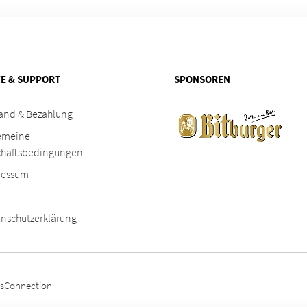
FE & SUPPORT
SPONSOREN
and & Bezahlung
emeine
chäftsbedingungen
ressum
nschutzerklärung
sConnection