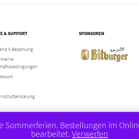
FE & SUPPORT
SPONSOREN
and & Bezahlung
emeine
chäftsbedingungen
ressum
nschutzerklärung
die Sommerferien. Bestellungen im Onlin
sConnection
bearbeitet.
Verwerfen