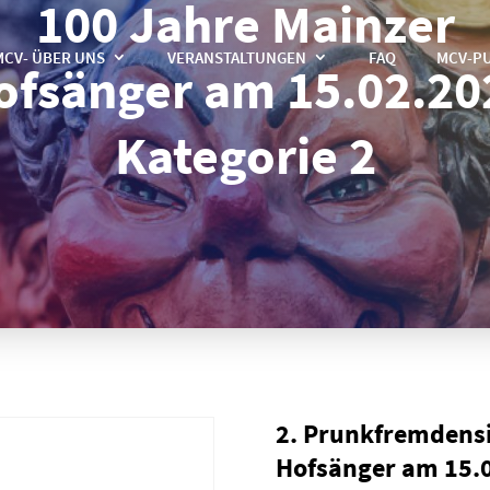
100 Jahre Mainzer
MCV- ÜBER UNS
VERANSTALTUNGEN
FAQ
MCV-P
ofsänger am 15.02.20
Kategorie 2
2. Prunkfremdensi
Hofsänger am 15.0