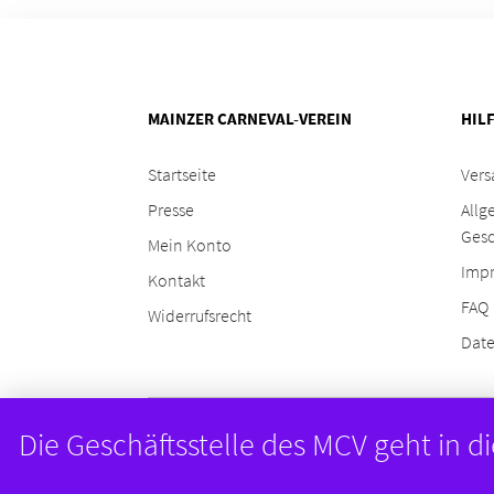
MAINZER CARNEVAL-VEREIN
HIL
Startseite
Vers
Presse
Allg
Ges
Mein Konto
Imp
Kontakt
FAQ
Widerrufsrecht
Date
Die Geschäftsstelle des MCV geht in 
© 2024
Mainzer Carneval-Verein
. Realisiert durch
Gro