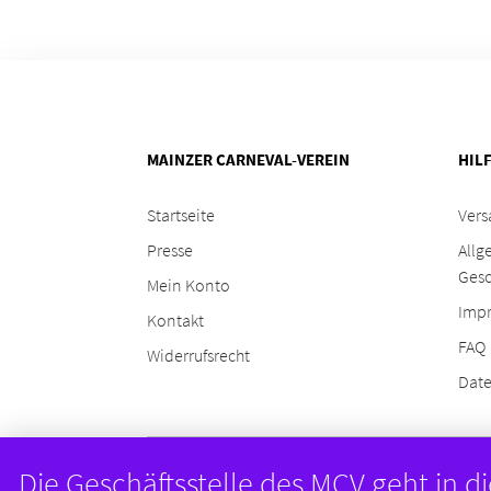
MAINZER CARNEVAL-VEREIN
HIL
Startseite
Vers
Presse
Allg
Ges
Mein Konto
Imp
Kontakt
FAQ
Widerrufsrecht
Date
Die Geschäftsstelle des MCV geht in 
© 2024
Mainzer Carneval-Verein
. Realisiert durch
Gro