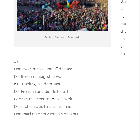
stn
ac
ht
ma
cht
Bilder: Michael Bonewitz
un
s
Sp
aß
Und zwar im Saal und uff de Gass.
Der Rosenmontag ist fürwahr
Ein Jubeltag in jedem Jahr.
Der Frohsinn und die Heiterkeit
Gepaart mit Meenzer Herzlichkeit
Die strahlen weit hinaus ins Land
Und machen Meenz weithin bekannt.