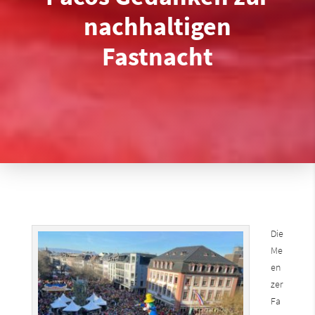
nachhaltigen
Fastnacht
Die
Me
en
zer
Fa